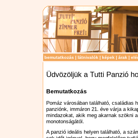
bemutatkozás
|
látnivalók
|
képek
|
árak
|
elé
Üdvözöljük a Tutti Panzió ho
Bemutatkozás
Pomáz városában található, családias 
panziónk, immáron 21. éve várja a kika
mindazokat, akik meg akarnak szökni 
monotonságától.
A panzió ideális helyen található, a szá