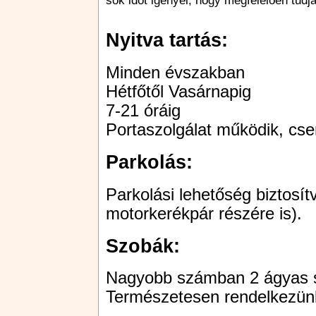
sok időt igényel, hogy megfelelően tudj
Nyitva tartás:
Minden évszakban
Hétfőtől Vasárnapig
7-21 óráig
Portaszolgálat működik, cse
Parkolás:
Parkolási lehetőség biztosít
motorkerékpár részére is).
Szobák:
Nagyobb számban 2 ágyas 
Természetesen rendelkezünk 