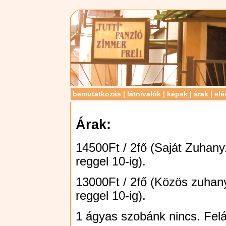
bemutatkozás
|
látnivalók
|
képek
|
árak
|
elé
Árak:
14500Ft / 2fő (Saját Zuhany
reggel 10-ig).
13000Ft / 2fő (Közös zuhan
reggel 10-ig).
1 ágyas szobánk nincs. Felára